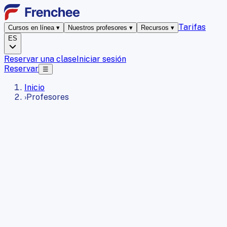
Tarifas
Cursos en línea
▾
Nuestros profesores
▾
Recursos
▾
ES
Reservar una clase
Iniciar sesión
Reservar
☰
Inicio
›
Profesores
100 %
nativos, en Francia
19 años+