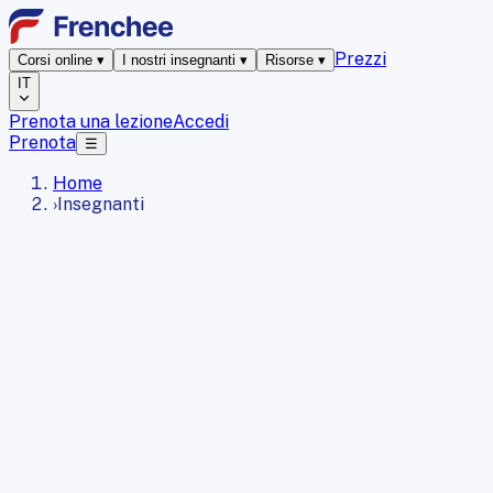
Prezzi
Corsi online
▾
I nostri insegnanti
▾
Risorse
▾
IT
Prenota una lezione
Accedi
Prenota
☰
Home
›
Insegnanti
100%