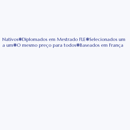
Próxima disponibilidade:
Quarta-feira, 2 de setembro às
Nativos
❋
Diplomados em Mestrado FLE
❋
Selecionados um
15:00
(hora de Paris - UTC+2)
Reservar
a um
❋
O mesmo preço para todos
❋
Baseados em França