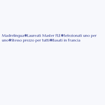
Judith R.
17 anni di esperienza
Prossima disponibilità:
Mercoledì 2 settembre alle ore
Madrelingua
❋
Laureati Master FLE
❋
Selezionati uno per
15:00
(ora di Paris - UTC+2)
Prenota
uno
❋
Stesso prezzo per tutti
❋
Basati in Francia