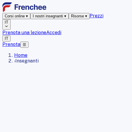
Prezzi
Corsi online
▾
I nostri insegnanti
▾
Risorse
▾
IT
Prenota una lezione
Accedi
IT
Prenota
☰
Home
›
Insegnanti